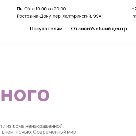
Пн-Сб: с 10:00 до 20:00
+7
Ростов-на-Дону, пер. Халтуринский, 99А
i
Покупателям
Отзывы
Учебный центр
Сервис
Студия перман
Доставка и оплата
Гарантия
FAQ
ного
Как сделать заказ
ти из дома ненакрашенной.
, днем, ночью. Современный мир