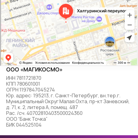
ООО «МАГИКОСМО»
ИНН 7811721870
КПП 780601001
ОГРН 1197847045274
Юр. адрес: 195213, г. Санкт-Петербург, вн.тер.г.
Муниципальный Округ Малая Охта, пр-кт Заневский,
д. 71, к. 2, литера А, помещ. 487
Рас. /сч. 40702810403500024360
ООО “Банк Точка”
БИК 044525104