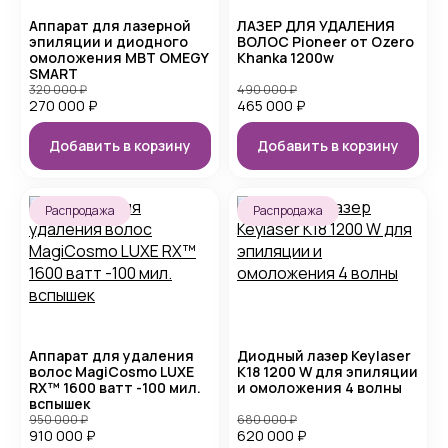
Аппарат для лазерной
ЛАЗЕР ДЛЯ УДАЛЕНИЯ
эпиляции и диодного
ВОЛОС Pioneer от Ozero
омоложения MBT OMEGY
Khanka 1200w
SMART
320 000
₽
490 000
₽
270 000
₽
465 000
₽
Добавить в корзину
Добавить в корзину
Распродажа
Распродажа
Аппарат для удаления
Диодный лазер Keylaser
волос MagiCosmo LUXE
K18 1200 W для эпиляции
RX™ 1600 ватт -100 мил.
и омоложения 4 волны
вспышек
950 000
₽
680 000
₽
910 000
₽
620 000
₽