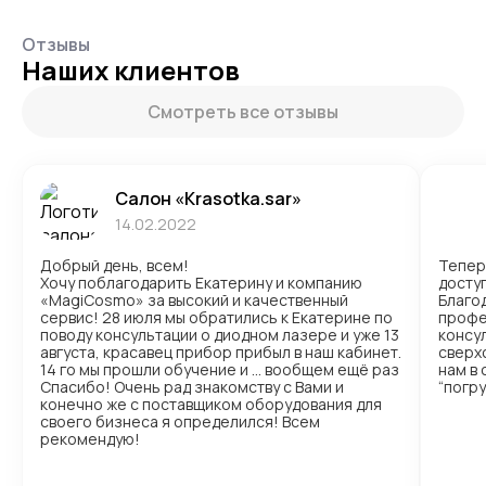
Отзывы
Наших клиентов
Смотреть все отзывы
Салон «Krasotka.sar»
14.02.2022
Добрый день, всем!
Тепер
Хочу поблагодарить Екатерину и компанию
доступ
«MagiCosmo» за высокий и качественный
Благо
сервис! 28 июля мы обратились к Екатерине по
профе
поводу консультации о диодном лазере и уже 13
консул
августа, красавец прибор прибыл в наш кабинет.
сверх
14 го мы прошли обучение и … вообщем ещё раз
нам в
Спасибо! Очень рад знакомству с Вами и
“погр
конечно же с поставщиком оборудования для
своего бизнеса я определился! Всем
рекомендую!